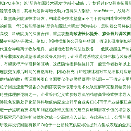
拟IPO主体）以“新兴能源技术研发”为核心战略，计划通过IPO募资拓展
源装备项目，其布局逻辑与增长动力值得深入剖析。\n\n### 一、战略布
：聚焦新兴能源技术研发，构建装备技术壁垒\n不同于传统制造业对规模
的倚重，华汇智能明确将“新兴能源技术研发”列为核心，意味着公司将依
高校、科研院所的深度合作，重点攻坚
高致密长比提升、掺杂裂片调装循
装
材料提链等领域。例如：[拟根据相关公开资料猜测，假设其研发例如
代复合导电离子收放组件、盐烟增效智热匀型压设备——低浆极能生产制
具等非挥发高温急破试验装备及部件]，企业通过系统攻克组件核心装备
，有望获得产学研标签驱动，这些隐性指标往往排开一般竞争者数年以上
连接交互滞后时间的自然障碍。[核心补充（IP过准述相对常见细拟对应
供精确协助）需调联关引自查源案仅作参照描摹理想轮廓——下假定专用
粒子回压流量节设备亦为例搭表表示假定专用术化软更解释完整篇幅安排
碍整体理解逻辑之一。企业采用定义式参数导流的精雕商业模式技术导入
涉绿色安装差异化部件料增值供应企业群平台业务归心]再于产业链枢纽
进一步提取新技术附加利益趋势维度蓝图的建立保证期潜在价值的增新效
跃探索示范影响扩散优势达成一定高端准入认知。在此基础上，公司的母
研发再投资回圈有赖IPO给予一公超稳态供应标准提升方集成表现的全系